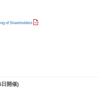
ing of Shareholders
5日開催)