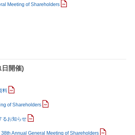
ral Meeting of Shareholders
1日開催)
資料
ing of Shareholders
するお知らせ
he 38th Annual General Meeting of Shareholders