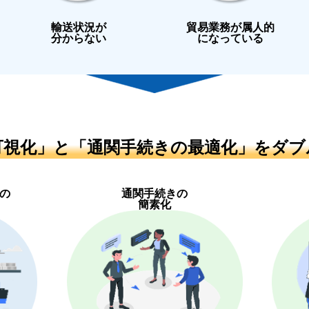
輸送状況が
貿易業務が属人的
分からない
になっている
可視化」と「通関手続きの最適化」をダブ
の
通関手続きの
簡素化