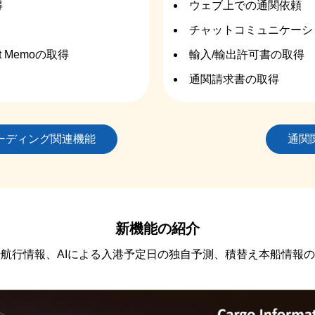
得
ウェブ上での通関依頼
チャットコミュニケーシ
eight Memoの取得
輸入/輸出許可書の取得
通関請求書の取得
ーディング関連機能
通関
新機能の紹介
航行情報、AIによる入港予定日の独自予測、積替え本船情報