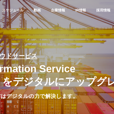
スケジュール
動画
企業情報
IR情報
採用情報
クラウドサービス
rmation Service
” をデジタルにアップグ
ITはデジタルの力で解決します。