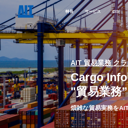
特長
サービス
CIS
AIT 貿易業務 
Cargo Info
"貿易業務
煩雑な貿易実務をA