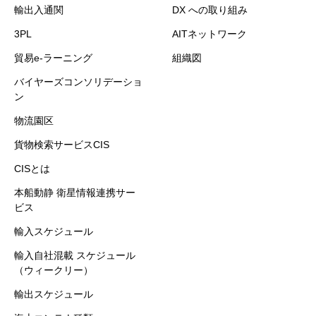
輸出入通関
DX への取り組み
3PL
AITネットワーク
貿易e-ラーニング
組織図
バイヤーズコンソリデーショ
ン
物流園区
貨物検索サービスCIS
CISとは
本船動静 衛星情報連携サー
ビス
輸入スケジュール
輸入自社混載 スケジュール
（ウィークリー）
輸出スケジュール