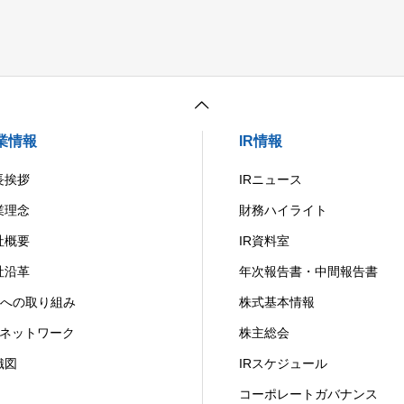
業情報
IR情報
長挨拶
IRニュース
業理念
財務ハイライト
社概要
IR資料室
社沿革
年次報告書・中間報告書
X への取り組み
株式基本情報
ITネットワーク
株主総会
織図
IRスケジュール
コーポレートガバナンス