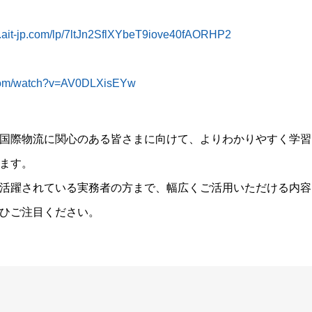
ing.ait-jp.com/lp/7ltJn2SflXYbeT9iove40fAORHP2
.com/watch?v=AV0DLXisEYw
国際物流に関心のある皆さまに向けて、よりわかりやすく学習
ます。
活躍されている実務者の方まで、幅広くご活用いただける内容
ひご注目ください。