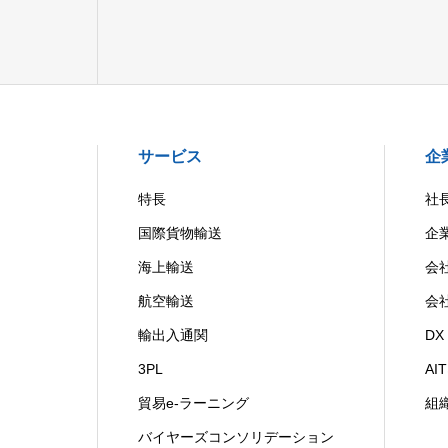
サービス
企
特長
社
国際貨物輸送
企
海上輸送
会
航空輸送
会
輸出入通関
D
3PL
A
貿易e-ラーニング
組
バイヤーズコンソリデーション