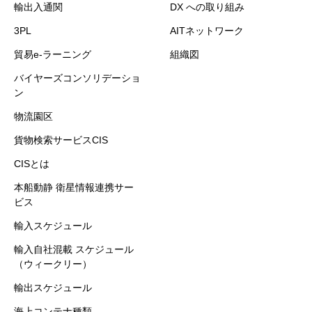
輸出入通関
DX への取り組み
3PL
AITネットワーク
貿易e-ラーニング
組織図
バイヤーズコンソリデーショ
ン
物流園区
貨物検索サービスCIS
CISとは
本船動静 衛星情報連携サー
ビス
輸入スケジュール
輸入自社混載 スケジュール
（ウィークリー）
輸出スケジュール
海上コンテナ種類