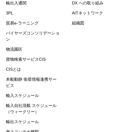
輸出入通関
DX への取り組み
3PL
AITネットワーク
貿易e-ラーニング
組織図
バイヤーズコンソリデーショ
ン
物流園区
貨物検索サービスCIS
CISとは
本船動静 衛星情報連携サー
ビス
輸入スケジュール
輸入自社混載 スケジュール
（ウィークリー）
輸出スケジュール
海上コンテナ種類