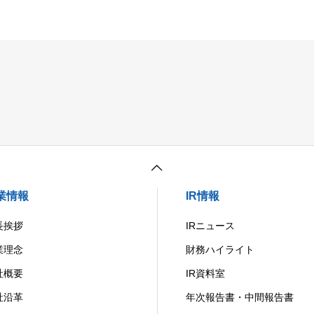
業情報
IR情報
長挨拶
IRニュース
業理念
財務ハイライト
社概要
IR資料室
社沿革
年次報告書・中間報告書