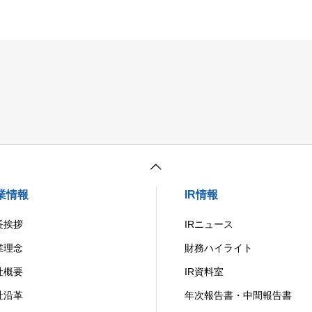
業情報
IR情報
長挨拶
IRニュース
業理念
財務ハイライト
社概要
IR資料室
社沿革
年次報告書・中間報告書