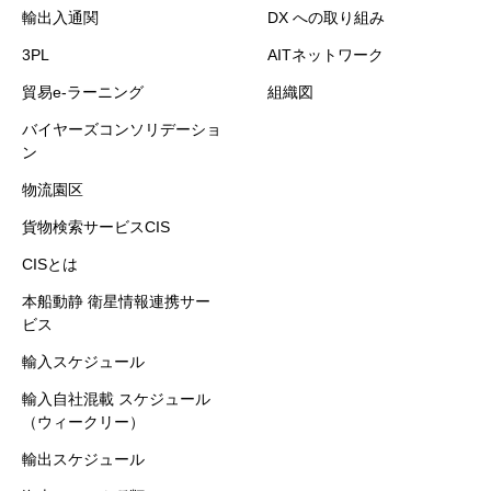
輸出入通関
DX への取り組み
3PL
AITネットワーク
貿易e-ラーニング
組織図
バイヤーズコンソリデーショ
ン
物流園区
貨物検索サービスCIS
CISとは
本船動静 衛星情報連携サー
ビス
輸入スケジュール
輸入自社混載 スケジュール
（ウィークリー）
輸出スケジュール