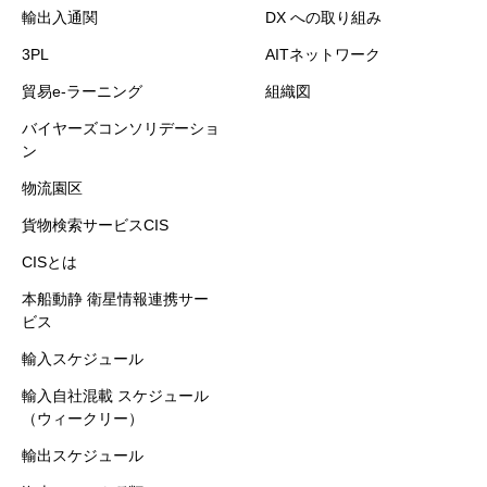
輸出入通関
DX への取り組み
3PL
AITネットワーク
貿易e-ラーニング
組織図
バイヤーズコンソリデーショ
ン
物流園区
貨物検索サービスCIS
CISとは
本船動静 衛星情報連携サー
ビス
輸入スケジュール
輸入自社混載 スケジュール
（ウィークリー）
輸出スケジュール