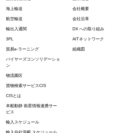
海上輸送
会社概要
航空輸送
会社沿革
輸出入通関
DX への取り組み
3PL
AITネットワーク
貿易e-ラーニング
組織図
バイヤーズコンソリデーショ
ン
物流園区
貨物検索サービスCIS
CISとは
本船動静 衛星情報連携サー
ビス
輸入スケジュール
輸入自社混載 スケジュール