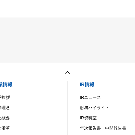
業情報
IR情報
長挨拶
IRニュース
業理念
財務ハイライト
社概要
IR資料室
社沿革
年次報告書・中間報告書