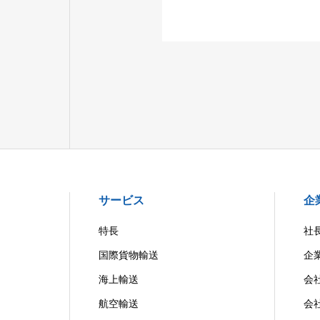
サービス
企
特長
社
国際貨物輸送
企
海上輸送
会
航空輸送
会