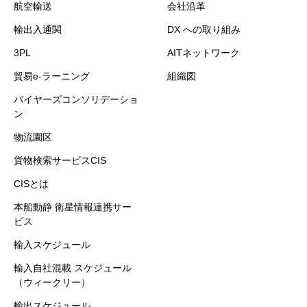
航空輸送
会社沿革
輸出入通関
DX への取り組み
3PL
AITネットワーク
貿易e-ラーニング
組織図
バイヤーズコンソリデーショ
ン
物流園区
貨物検索サービスCIS
CISとは
本船動静 衛星情報連携サー
ビス
輸入スケジュール
輸入自社混載 スケジュール
（ウィークリー）
輸出スケジュール