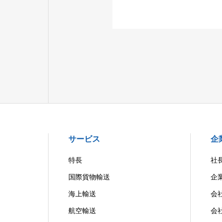
サービス
企
特長
社
国際貨物輸送
企
海上輸送
会
航空輸送
会