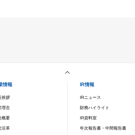
業情報
IR情報
長挨拶
IRニュース
業理念
財務ハイライト
社概要
IR資料室
社沿革
年次報告書・中間報告書