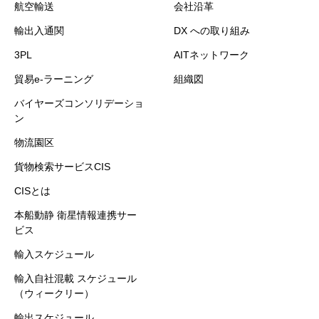
航空輸送
会社沿革
輸出入通関
DX への取り組み
3PL
AITネットワーク
貿易e-ラーニング
組織図
バイヤーズコンソリデーショ
ン
物流園区
貨物検索サービスCIS
CISとは
本船動静 衛星情報連携サー
ビス
輸入スケジュール
輸入自社混載 スケジュール
（ウィークリー）
輸出スケジュール