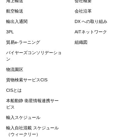
海上輸送
会社概要
航空輸送
会社沿革
輸出入通関
DX への取り組み
3PL
AITネットワーク
貿易e-ラーニング
組織図
バイヤーズコンソリデーショ
ン
物流園区
貨物検索サービスCIS
CISとは
本船動静 衛星情報連携サー
ビス
輸入スケジュール
輸入自社混載 スケジュール
（ウィークリー）