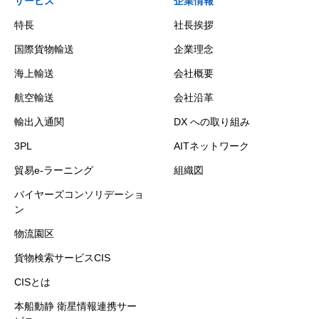
サービス
企業情報
特長
社長挨拶
国際貨物輸送
企業理念
海上輸送
会社概要
航空輸送
会社沿革
輸出入通関
DX への取り組み
3PL
AITネットワーク
貿易e-ラーニング
組織図
バイヤーズコンソリデーショ
ン
物流園区
貨物検索サービスCIS
CISとは
本船動静 衛星情報連携サー