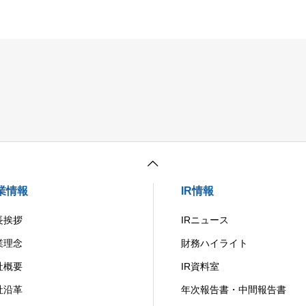
業情報
IR情報
長挨拶
IRニュース
業理念
財務ハイライト
社概要
IR資料室
社沿革
年次報告書・中間報告書